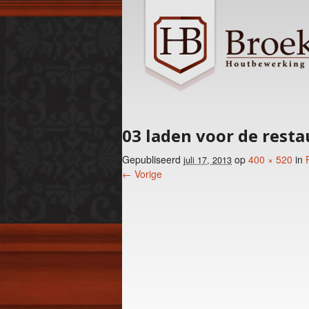
03 laden voor de resta
Gepubliseerd
op
400 × 520
in
juli 17, 2013
← Vorige
Foto menu