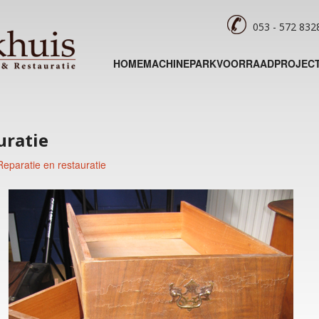
053 - 572 83
HOME
MACHINEPARK
VOORRAAD
PROJEC
uratie
Reparatie en restauratie