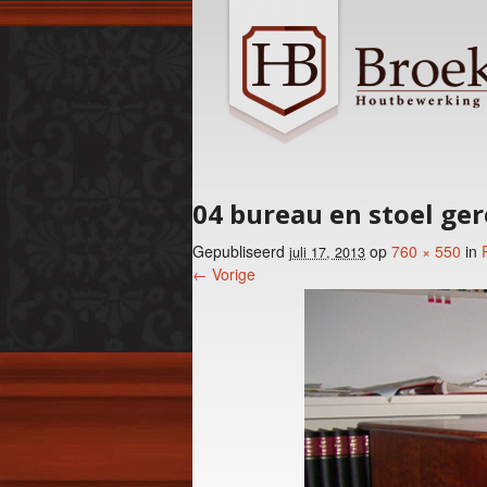
04 bureau en stoel ge
Gepubliseerd
op
760 × 550
in
juli 17, 2013
← Vorige
Foto menu