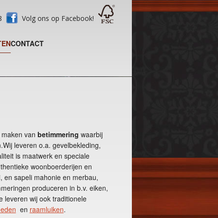
28
Volg ons op Facebook!
TEN
CONTACT
et maken van
betimmering
waarbij
n.Wij leveren o.a. gevelbekleding,
iteit is maatwerk en speciale
uthentieke woonboerderijen en
i, en sapeli mahonie en merbau,
mmeringen produceren in b.v. eiken,
 leveren wij ook traditionele
oeden
en
raamluiken
.