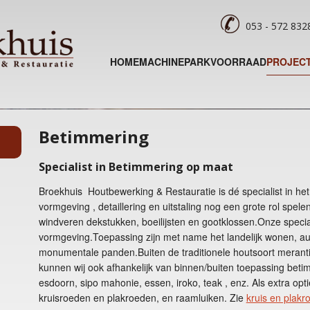
053 - 572 83
HOME
MACHINEPARK
VOORRAAD
PROJEC
Betimmering
Specialist in Betimmering op maat
Broekhuis Houtbewerking & Restauratie is dé specialist in h
vormgeving , detaillering en uitstaling nog een grote rol spele
windveren dekstukken, boeilijsten en gootklossen.Onze special
vormgeving.Toepassing zijn met name het landelijk wonen, a
monumentale panden.Buiten de traditionele houtsoort merant
kunnen wij ook afhankelijk van binnen/buiten toepassing beti
esdoorn, sipo mahonie, essen, iroko, teak , enz. Als extra optie
kruisroeden en plakroeden, en raamluiken. Zie
kruis en plakr