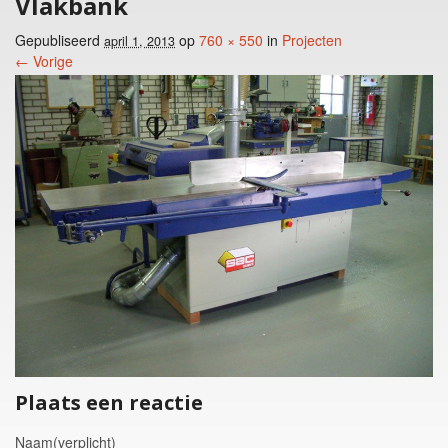
Vlakbank
Gepubliseerd
op
760 × 550
in
Projecten
april 1, 2013
← Vorige
Foto menu
Plaats een reactie
Naam(verplicht)