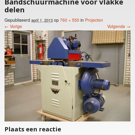
Bandschuurmachine voor vlakke
delen
Gepubliseerd
op
760 × 550
in
Projecten
april 1, 2013
← Vorige
Volgende →
Foto menu
Plaats een reactie