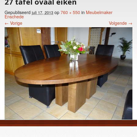
27 tafel ovaal eiken
Gepubliseerd
op
760 × 550
in
Meubelmaker
juli 17, 2013
Enschede
← Vorige
Volgende →
Foto menu