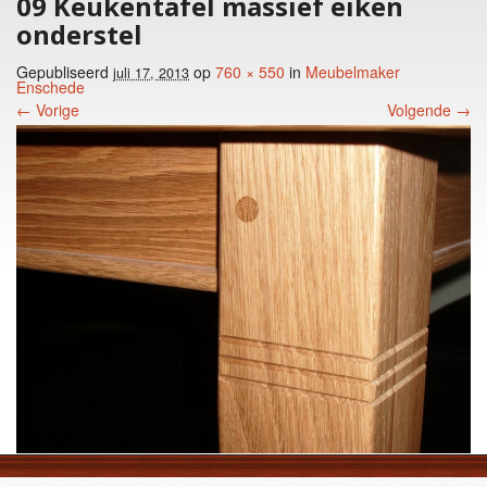
09 Keukentafel massief eiken
onderstel
Gepubliseerd
op
760 × 550
in
Meubelmaker
juli 17, 2013
Enschede
← Vorige
Volgende →
Foto menu