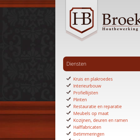
Diensten
Kruis en plakroedes
Interieurbouw
Profiellijsten
Plinten
Restauratie en reparatie
Meubels op maat
Kozijnen, deuren en ramen
Halffabricaten
Betimmeringen