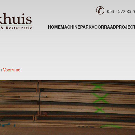
053 - 572 83
HOME
MACHINEPARK
VOORRAAD
PROJEC
in
Voorraad