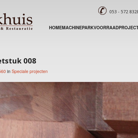
053 - 572 83
HOME
MACHINEPARK
VOORRAAD
PROJEC
etstuk 008
560
in
Speciale projecten