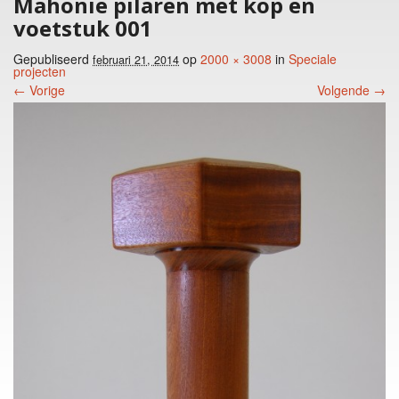
Mahonie pilaren met kop en
voetstuk 001
Gepubliseerd
op
2000 × 3008
in
Speciale
februari 21, 2014
projecten
← Vorige
Volgende →
Foto menu