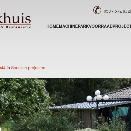
053 - 572 83
HOME
MACHINEPARK
VOORRAAD
PROJEC
944
in
Speciale projecten