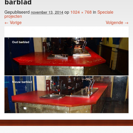
barblad
Gepubliseerd
op
1024 × 768
in
Speciale
november 13, 2014
projecten
← Vorige
Volgende →
Foto menu