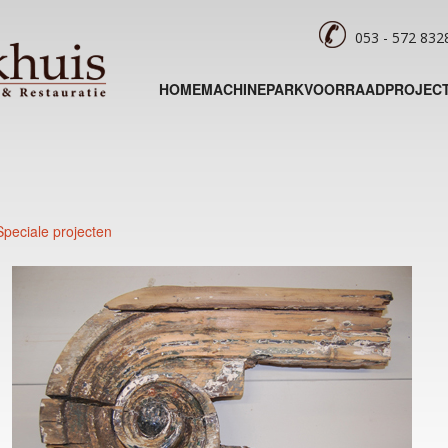
053 - 572 83
HOME
MACHINEPARK
VOORRAAD
PROJEC
Speciale projecten