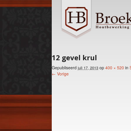
12 gevel krul
Gepubliseerd
op
400 × 520
in
juli 17, 2013
← Vorige
Foto menu