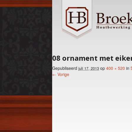
08 ornament met eike
Gepubliseerd
op
400 × 520
in
juli 17, 2013
← Vorige
Foto menu