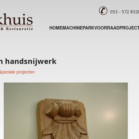
053 - 572 83
HOME
MACHINEPARK
VOORRAAD
PROJEC
n handsnijwerk
Speciale projecten