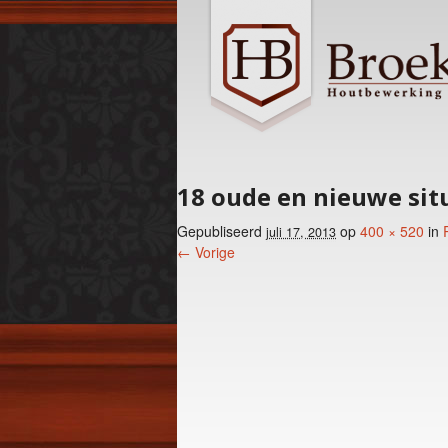
18 oude en nieuwe situ
Gepubliseerd
op
400 × 520
in
juli 17, 2013
← Vorige
Foto menu