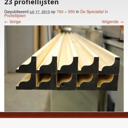
23 profiellijsten
Gepubliseerd
op
760 × 550
in
De Specialist in
juli 17, 2013
Profiellijsten
← Vorige
Volgende →
Foto menu