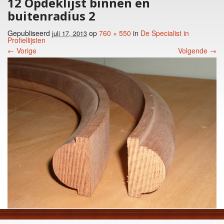
12 Opdeklijst binnen en
buitenradius 2
Gepubliseerd
op
760 × 550
in
De Specialist in
juli 17, 2013
Profiellijsten
← Vorige
Volgende →
Foto menu