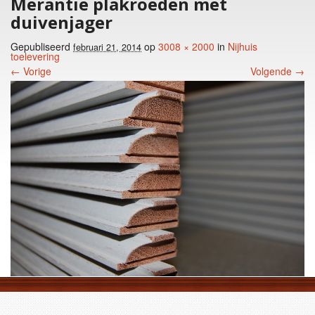
Merantie plakroeden met
duivenjager
Gepubliseerd
op
3008 × 2000
in
Nijhuis
februari 21, 2014
toelevering
← Vorige
Volgende →
Foto menu