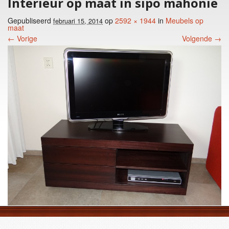
Interieur op maat in sipo mahonie
Gepubliseerd
op
2592 × 1944
in
Meubels op
februari 15, 2014
maat
← Vorige
Volgende →
Foto menu