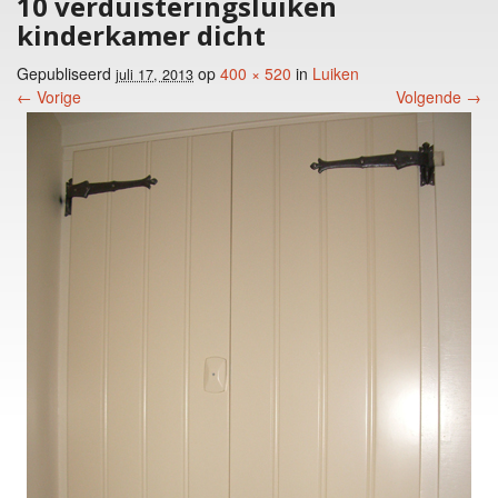
10 verduisteringsluiken
kinderkamer dicht
Gepubliseerd
op
400 × 520
in
Luiken
juli 17, 2013
← Vorige
Volgende →
Foto menu