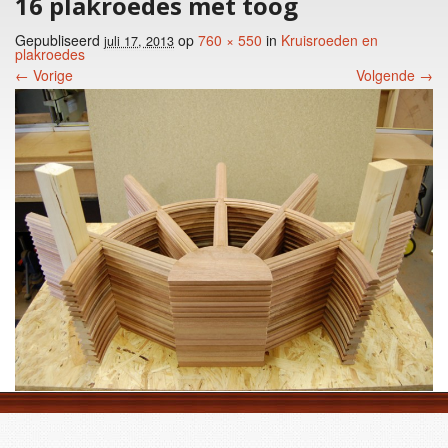
16 plakroedes met toog
Gepubliseerd
op
760 × 550
in
Kruisroeden en
juli 17, 2013
plakroedes
← Vorige
Volgende →
Foto menu