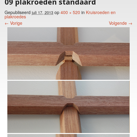
09 plakroeden standaard
Gepubliseerd
op
400 × 520
in
Kruisroeden en
juli 17, 2013
plakroedes
← Vorige
Volgende →
Foto menu