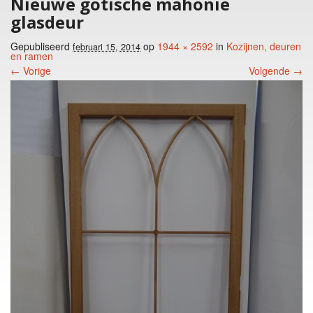
Nieuwe gotische mahonie
glasdeur
Gepubliseerd
op
1944 × 2592
in
Kozijnen, deuren
februari 15, 2014
en ramen
← Vorige
Volgende →
Foto menu