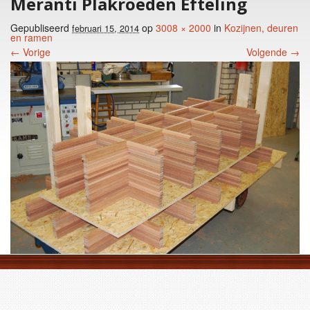
Meranti Plakroeden Efteling
Gepubliseerd
op
3008 × 2000
in
Kozijnen, deuren
februari 15, 2014
en ramen
← Vorige
Volgende →
Foto menu