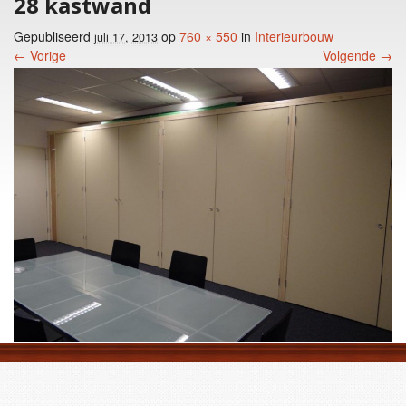
28 kastwand
Gepubliseerd
op
760 × 550
in
Interieurbouw
juli 17, 2013
← Vorige
Volgende →
Foto menu