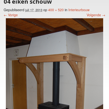
04 eiken schouw
Gepubliseerd
op
400 × 520
in
Interieurbouw
juli 17, 2013
← Vorige
Volgende →
Foto menu