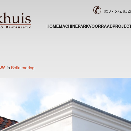
053 - 572 83
HOME
MACHINEPARK
VOORRAAD
PROJEC
456
in
Betimmering